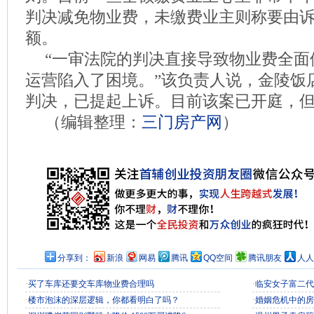
判决减免物业费，未缴费业主则称要由
额。
“一审法院的判决直接导致物业费全面
运营陷入了困境。”该负责人说，金陵饭
判决，已提起上诉。目前该案已开庭，
（编辑整理：
三门房产网
）
分享到：
新浪
网易
腾讯
QQ空间
腾讯朋友
人人
·
买了车库还要交车库物业费合理吗
·
临安女子富二代
·
楼市泡沫的深层逻辑，你都看明白了吗？
·
婚姻危机中的房