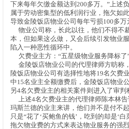
下来每年欠缴金额达到200多万。”上述
属于劳动密集型的低利润行业，拖欠如
导致金陵饭店物业公司每年亏损100多万
物业公司称，长此以往，他们不得不
本，但如果这么做，又会后续引发物业
陷入一种恶性循环中。
欠费业主方：“五星级物业服务降标了
金陵饭店物业公司的代理律师方昉称，
陵饭店物业公司有选择性地将19名欠费
中15名业主全额缴费后，金陵饭店物业
另4名欠费业主的相关案件则进入了审判
上述4名欠费业主的代理律师陈本林告
玛斯兰德的业主来讲，他们并不是付不
只是“花了‘买鲍鱼的钱’，吃到的却是‘白
拖欠物业费的方式来表达物业服务的强