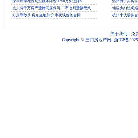
·
深圳璞岸花园别墅跳水降价 1500万买进降6
·
温州男子卖房辞
·
丈夫将千万房产遗赠同居保姆 二审改判遗嘱无效
·
仙居少妇隐瞒婚
·
好房靠秒杀 房东坐地加价 半夜谈价签合同
·
杭州小伙暧昧合
关于我们
|
免
Copyright © 三门房地产网·
浙ICP备2025