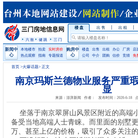
楼 盘
出 售
出 租
六 敖
健 跳
三 门
新闻中
本地楼市
拍卖
实时房价
购房中
楼盘
出售
出租
办公
厂房
店
心
心
热点观察
指南
专题报道
公司
中介
团购
估价
竞猜
免
首页
>火爆话题> 正文
南京玛斯兰德物业服务严重瑕
显
来源：澎湃新闻
作者：
发布时间：2020-6-18
坐落于南京翠屏山风景区附近的高端
备受当地高端人士青睐。而里面的别墅
万、甚至上亿的价格，吸引了众多关注