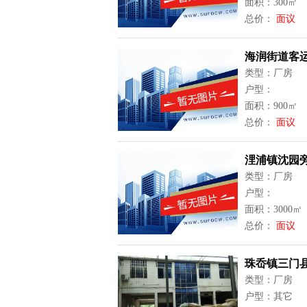
面积：300㎡
总价：
面议
海润街道客运
类型：厂房
户型：
面积：900㎡
总价：
面议
浬浦镇沈园旁
类型：厂房
户型：
面积：3000㎡
总价：
面议
珠岙镇三门县
类型：厂房
户型：其它