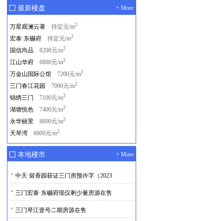
最新楼盘
+ More
2
万星观澜云著
待定元/m
2
宏泰·东樾府
待定元/m
2
国信尚品
8200元/m
2
江山华府
6800元/m
2
万金山国际公馆
7200元/m
2
三门春江花园
7000元/m
2
锦绣三门
7100元/m
2
湖塘悦色
7400元/m
2
永华丽景
8000元/m
2
天琴湾
6000元/m
本地楼市
+ More
·
中天·留香园获证三门房预许字（2023
·
三门宏泰·东樾府现仅剩少量房源在售
·
三门琴江壹号二期房源在售