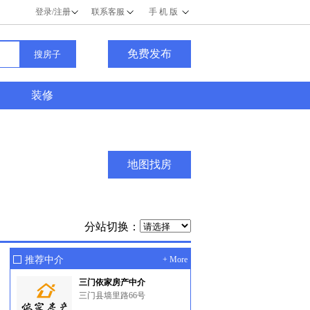
登录/注册
联系客服
手 机 版
免费发布
装修
地图找房
分站切换：
推荐中介
+ More
三门依家房产中介
三门县墙里路66号