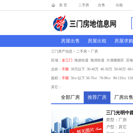
首 页
二手房
出售
出租
房屋出售
房屋出租
房屋求
三门房产信息 > 二手房 > 厂房
区域：
全三门
海游街道
海润街道
大湖塘新区
滨海
总价：
不限
30万以下
30-40万
40-50万
50-60万
60
面积：
不限
50㎡以下
50-70㎡
70-90㎡
90-110㎡
11
其它：
全部厂房
推荐厂房
厂房出
三门光明中路
类型：厂房
户型：其它