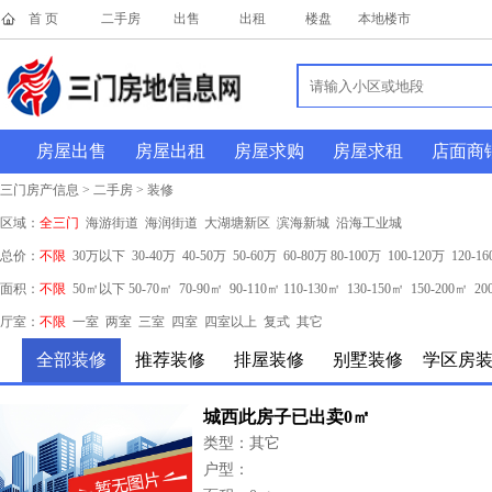
首 页
二手房
出售
出租
楼盘
本地楼市
房屋出售
房屋出租
房屋求购
房屋求租
店面商
三门房产信息 > 二手房 > 装修
区域：
全三门
海游街道
海润街道
大湖塘新区
滨海新城
沿海工业城
总价：
不限
30万以下
30-40万
40-50万
50-60万
60-80万
80-100万
100-120万
120-1
面积：
不限
50㎡以下
50-70㎡
70-90㎡
90-110㎡
110-130㎡
130-150㎡
150-200㎡
20
厅室：
不限
一室
两室
三室
四室
四室以上
复式
其它
全部装修
推荐装修
排屋装修
别墅装修
学区房
城西此房子已出卖0㎡
类型：其它
户型：